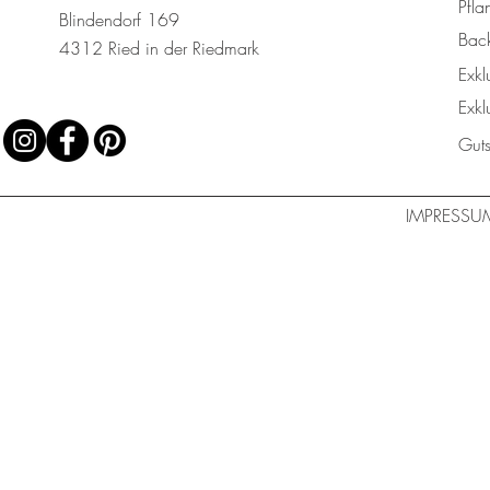
Pfla
Blindendorf 169
Bac
4312 Ried in der Riedmark
Exkl
Exkl
Gut
IMPRESSU