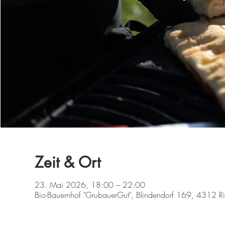
Zeit & Ort
23. Mai 2026, 18:00 – 22:00
Bio-Bauernhof "GrubauerGut", Blindendorf 169, 4312 Rie