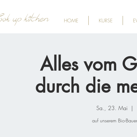
ook up kitchen
HOME
KURSE
E
Alles vom GR
durch die m
Sa., 23. Mai
  |  
auf unserem Bio-Bauer