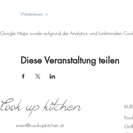
Weiterlesen >
Google Maps wurde aufgrund der Analytics- und funktionalen Cookie
Diese Veranstaltung teilen
Cook up kitchen
KUR
Koc
event@cookupkitchen.at
Gril