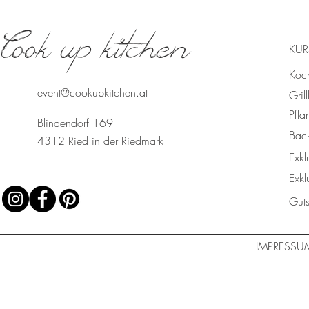
Cook up kitchen
KUR
Koc
event@cookupkitchen.at
Gril
Pfla
Blindendorf 169
Bac
4312 Ried in der Riedmark
Exkl
Exkl
Gut
IMPRESSU