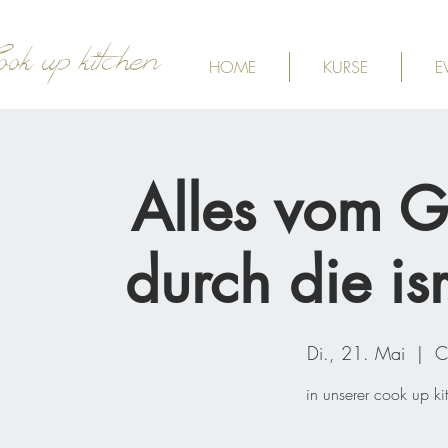
ook up kitchen
HOME
KURSE
E
Alles vom GR
durch die is
Di., 21. Mai
  |  
C
in unserer cook up ki