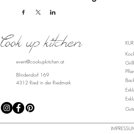
Cook up kitchen
KUR
Koc
event@cookupkitchen.at
Gril
Pfla
Blindendorf 169
Bac
4312 Ried in der Riedmark
Exkl
Exkl
Gut
IMPRESSU