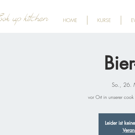
ook up kitchen
HOME
KURSE
E
Bie
So., 26.
vor Ort in unserer cook
Leider ist kei
Veran