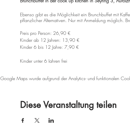
Brunchbuffet in der cook up kitchen in Seyring 3, Aurolz
​Ebenso gibt es die Möglichkeit ein Brunchbuffet mit Kaffe
pflanzlicher Alternativen. Nur mit Anmeldung möglich. 
Preis pro Person: 26,90 €
Kinder ab 12 Jahren: 13,90 €
Kinder 6 bis 12 Jahre: 7,90 €
Kinder unter 6 Jahren frei
Unsere Brunchboxen zur Abholung oder per Lieferung
Google Maps wurde aufgrund der Analytics- und funktionalen Cookie
Rustikaler Brunch für 2 Personen um € 39,90
Leberkäse, Karreespeck, Bratlfleisch und Schnittkäs
Diese Veranstaltung teilen
Essiggemüse, Senf, Kren
Erdäpfelkas, Kürbiskern-Bier-Aufstrich
Eier zum selber Kochen
Joghurt mit hausgemachtem Müsli
frische Früchte