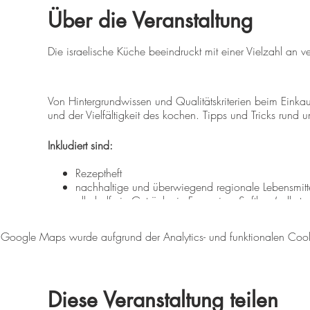
Über die Veranstaltung
Die israelische Küche beeindruckt mit einer Vielzahl an 
Von Hintergrundwissen und Qualitätskriterien beim Einkau
und der Vielfältigkeit des kochen. Tipps und Tricks rund
Inkludiert sind:
Rezeptheft
nachhaltige und überwiegend regionale Lebensmitt
alkoholfreie Getränke in Form einer Saftbar (selbst
Leihschürzen
gratis Parkplätze
Google Maps wurde aufgrund der Analytics- und funktionalen Cookie
Teilnehmerzahl:
min. 6 Personen, max. 15 Personen. Größere Gruppen g
Diese Veranstaltung teilen
Stornobedingungen: