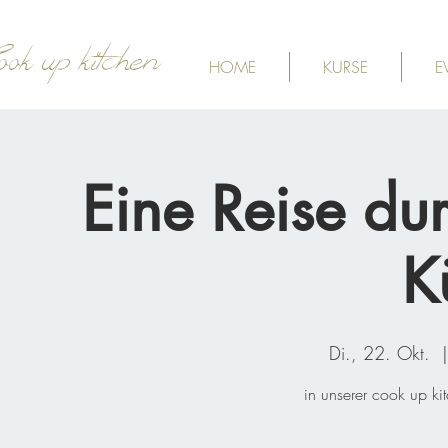
ook up kitchen
HOME
KURSE
E
Eine Reise dur
K
Di., 22. Okt.
  |
in unserer cook up ki