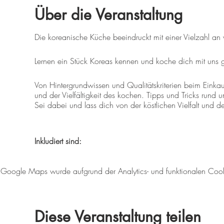
Über die Veranstaltung
Die koreanische Küche beeindruckt mit einer Vielzahl an
Lernen ein Stück Koreas kennen und koche dich mit uns
Von Hintergrundwissen und Qualitätskriterien beim Einkau
und der Vielfältigkeit des kochen. Tipps und Tricks rund
Sei dabei und lass dich von der köstlichen Vielfalt und 
Inkludiert sind:
Rezeptheft
Google Maps wurde aufgrund der Analytics- und funktionalen Cookie
nachhaltige und überwiegend regionale Lebensmitt
Leihschürzen
gratis Parkplätze
Diese Veranstaltung teilen
Teilnehmerzahl: