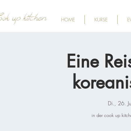
ook up kitchen
HOME
KURSE
E
Eine Rei
koreani
Di., 26. Ju
in der cook up kitch