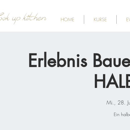
ook up kitchen
HOME
KURSE
E
Erlebnis Baue
HAL
Mi., 28. Ju
Ein halb