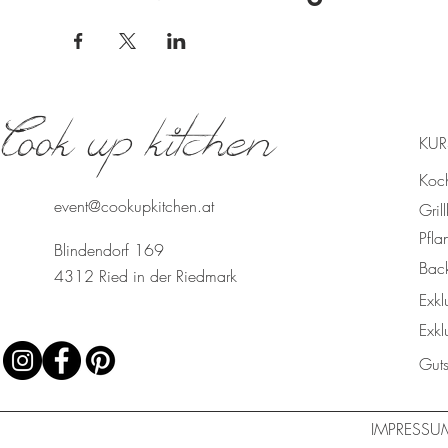
Cook up kitchen
KUR
Koc
event@cookupkitchen.at
Gril
Pfla
Blindendorf 169
Bac
4312 Ried in der Riedmark
Exkl
Exkl
Gut
IMPRESSU