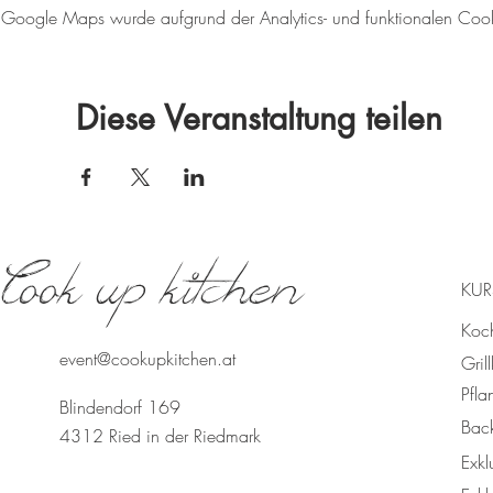
Google Maps wurde aufgrund der Analytics- und funktionalen Cookie
Diese Veranstaltung teilen
Cook up kitchen
KUR
Koc
event@cookupkitchen.at
Gril
Pfla
Blindendorf 169
Bac
4312 Ried in der Riedmark
Exkl