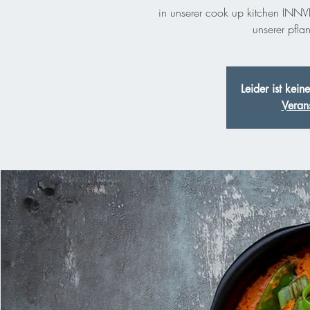
in unserer cook up kitchen INNVI
Leider ist kei
Veran