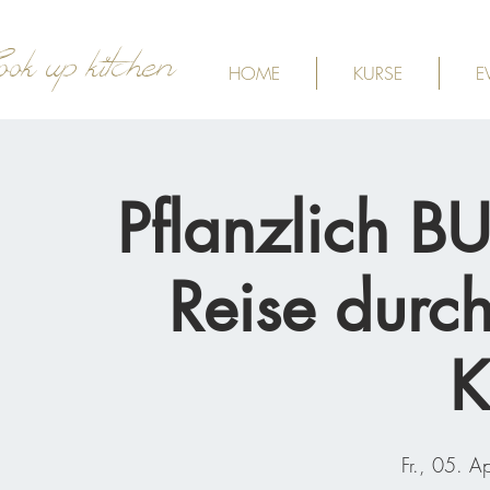
ook up kitchen
HOME
KURSE
E
Pflanzlich B
Reise durch
K
Fr., 05. Ap