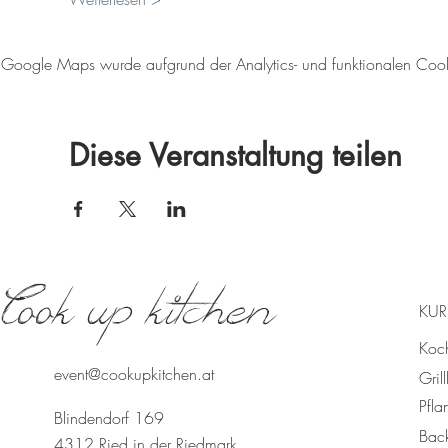
Google Maps wurde aufgrund der Analytics- und funktionalen Cookie
Diese Veranstaltung teilen
Cook up kitchen
KUR
Koc
event@cookupkitchen.at
Gril
Pfla
Blindendorf 169
Bac
4312 Ried in der Riedmark