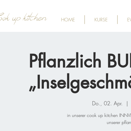
ook up kitchen
HOME
KURSE
E
Pflanzlich B
„Inselgeschm
Do., 02. Apr.
  | 
in unserer cook up kitchen INNVI
unserer pfla