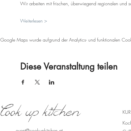
Wir arbeiten mit frischen, überwiegend regionalen und 
Weiterlesen >
Google Maps wurde aufgrund der Analytics- und funktionalen Cookie
Diese Veranstaltung teilen
Cook up kitchen
KUR
Koc
event@cookupkitchen.at