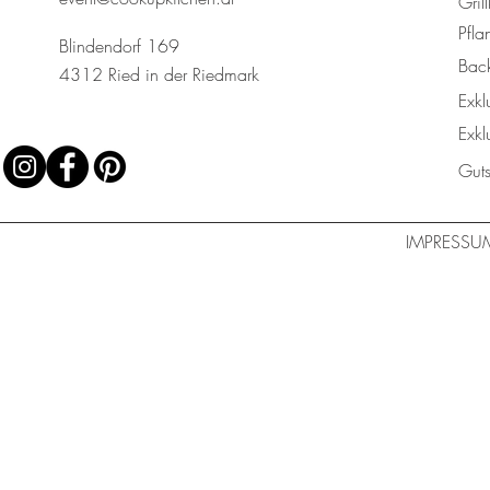
Gril
Pfla
Blindendorf 169
Bac
4312 Ried in der Riedmark
Exkl
Exkl
Gut
IMPRESSU