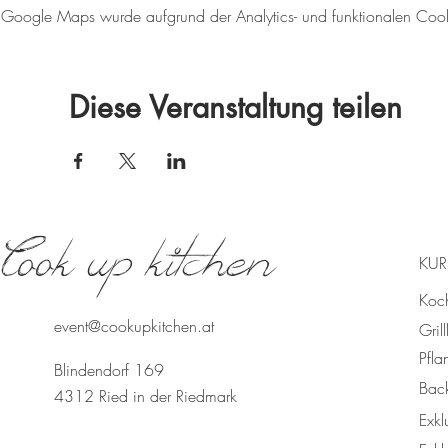
Google Maps wurde aufgrund der Analytics- und funktionalen Cookie
Diese Veranstaltung teilen
Cook up kitchen
KUR
Koc
event@cookupkitchen.at
Gril
Pfla
Blindendorf 169
Bac
4312 Ried in der Riedmark
Exkl