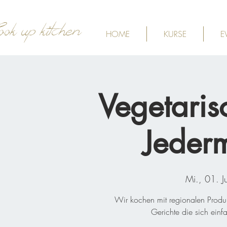
ook up kitchen
HOME
KURSE
E
Vegetaris
Jeder
Mi., 01. Ju
Wir kochen mit regionalen Produk