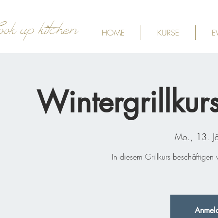
ook up kitchen
HOME
KURSE
E
Wintergrillku
Mo., 13. J
In diesem Grillkurs beschäftigen
Anmeld