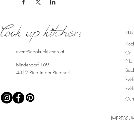
Cook up kitchen
KUR
Koc
event@cookupkitchen.at
Gril
Pfla
Blindendorf 169
Bac
4312 Ried in der Riedmark
Exkl
Exkl
Gut
IMPRESSU