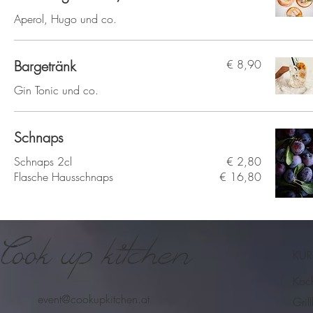
Aperol, Hugo und co.
Bargetränk
€ 8,90
Gin Tonic und co.
Schnaps
Schnaps 2cl
€ 2,80
Flasche Hausschnaps
€ 16,80
Cook up kitchen
KUR
Koc
event@cookupkitchen.at
Gril