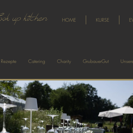
ook up kitchen
HOME
KURSE
E
Rezepte
Catering
Charity
GrubauerGut
Unsere
nnen