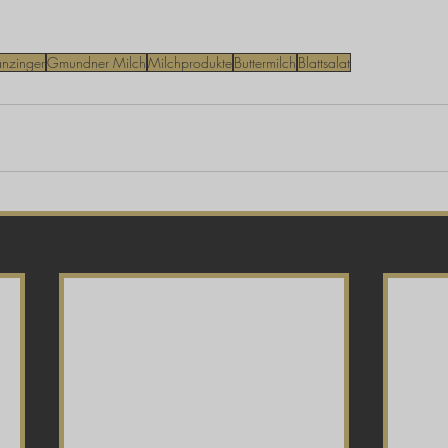
anzinger
Gmundner Milch
Milchprodukte
Buttermilch
Blattsalat