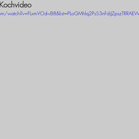
 Kochvideo
com/watch?v=FLxmVOd-vB8&list=PLoGMhlq2PsS3nFdiJZpszTRRAE