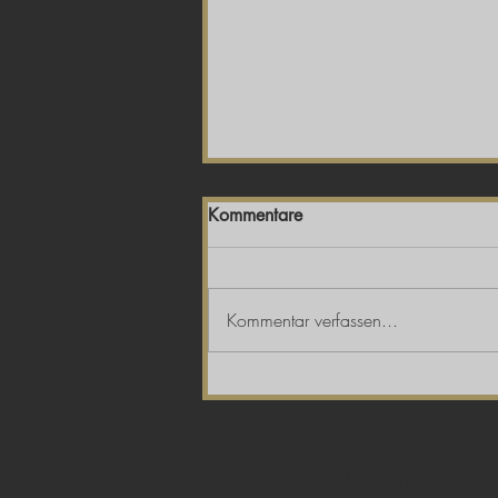
Kommentare
Kommentar verfassen...
"Zucchini am GrubauerGut:
Vom Garten auf den Teller"
Cook up kitche