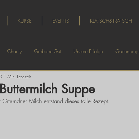
KURSE
EVENTS
KLATSCH&TRATSCH
Charity
GrubauerGut
Unsere Erfolge
Gartenproje
3
1 Min. Lesezeit
t-Buttermilch Suppe
 Gmundner Milch entstand dieses tolle Rezept. 